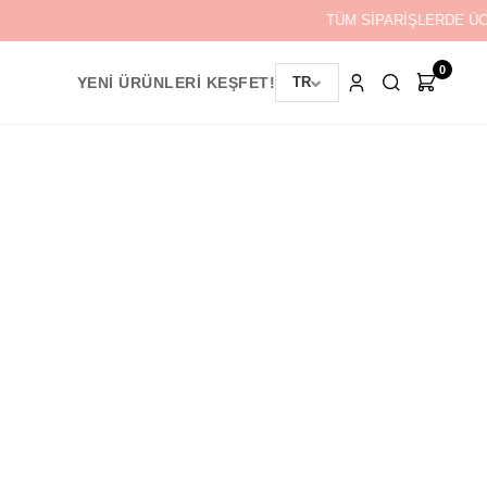
TÜM SİPARİŞLERDE ÜC
0
YENİ ÜRÜNLERİ KEŞFET!
TR