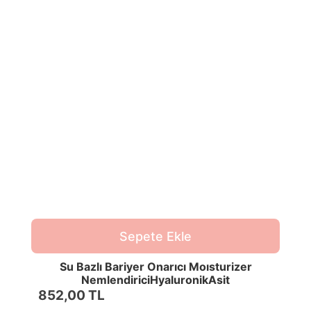
Sepete Ekle
Su Bazlı Bariyer Onarıcı Moısturizer
NemlendiriciHyaluronikAsit
Squalane50MLTümciltler
852,00 TL