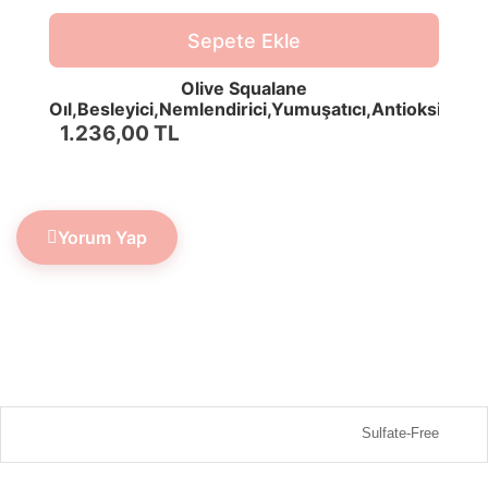
Sepete Ekle
Olive Squalane
Oıl,Besleyici,Nemlendirici,Yumuşatıcı,Antioksidan
Cilt,Saç,TırnakVücutYağı
1.236,00 TL
Yorum Yap
Sulfate-Free