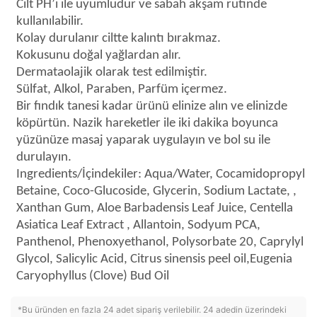
Cilt PH’ı ile uyumludur ve sabah akşam rutinde
kullanılabilir.
Kolay durulanır ciltte kalıntı bırakmaz.
Kokusunu doğal yağlardan alır.
Dermataolajik olarak test edilmiştir.
Sülfat, Alkol, Paraben, Parfüm içermez.
Bir fındık tanesi kadar ürünü elinize alın ve elinizde
köpürtün. Nazik hareketler ile iki dakika boyunca
yüzünüze masaj yaparak uygulayın ve bol su ile
durulayın.
Ingredients/İçindekiler: Aqua/Water, Cocamidopropyl
Betaine, Coco-Glucoside, Glycerin, Sodium Lactate, ,
Xanthan Gum, Aloe Barbadensis Leaf Juice, Centella
Asiatica Leaf Extract , Allantoin, Sodyum PCA,
Panthenol, Phenoxyethanol, Polysorbate 20, Caprylyl
Glycol, Salicylic Acid, Citrus sinensis peel oil,Eugenia
Caryophyllus (Clove) Bud Oil
*Bu üründen en fazla 24 adet sipariş verilebilir. 24 adedin üzerindeki