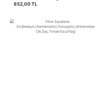
Squalane50MLTümciltler
852,00 TL