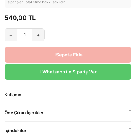
siparişleri iptal etme hakkı saklıdır.
540,00 TL
−
+
Sepete Ekle
Whatsapp ile Sipariş Ver
Kullanım
Sabah ve akşam, nemli cilde yeterli miktarda ürünü uygulayın.
Öne Çıkan İçerikler
Nazikçe masaj yaparak köpürtün ve bol su ile durulayın.
Ardından serum ve nemlendirici adımına geçin.
✔️
Beta Glukan
– Cildi yatıştırır ve bariyer dengesini destekler
İçindekiler
✔️
Salisilik Asit
–Akne, ve geniş gözenek oluşumunu