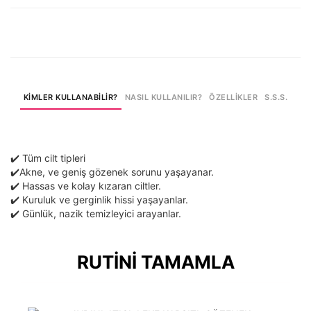
engellemeye yardımcı olur.
AKNE KARŞITI YÜZ YIKAMA JELİ
✔️
Nem Destekleyici Bileşenler
– Temizlik sonrası konfor sağlar.
✔️
Bitkisel Özler (Aloe Vera)
– Cildi sakinleştirir ve ferahlatır.
KİMLER KULLANABİLİR?
NASIL KULLANILIR?
ÖZELLİKLER
S.S.S.
✔️ Tüm cilt tipleri
✔️Akne, ve geniş gözenek sorunu yaşayanar.
✔️ Hassas ve kolay kızaran ciltler.
✔️ Kuruluk ve gerginlik hissi yaşayanlar.
✔️ Günlük, nazik temizleyici arayanlar.
RUTİNİ TAMAMLA