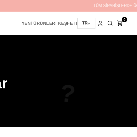
TÜM SİPARİŞLERDE ÜC
0
YENİ ÜRÜNLERİ KEŞFET!
TR
ar
?