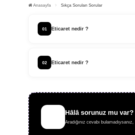
Anasayfa
Sıkça Sorulan Sorular
Eticaret nedir ?
01
Eticaret genel anlamda dijital dünyanın y
Eticaret nedir ?
02
Eticaret genel anlamda dijital dünyanın y
Hâlâ sorunuz mu var?
Aradığınız cevabı bulamadıysanız, b