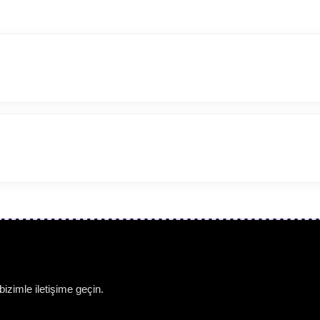
eni kapısıdır.
eni kapısıdır.
izimle iletişime geçin.