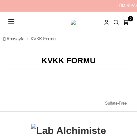
TÜM SİPA
0
Anasayfa
KVKK Formu
KVKK FORMU
Sulfate-Free