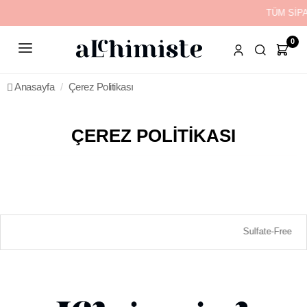
TÜM SİP
0
Anasayfa
Çerez Politikası
ÇEREZ POLITIKASI
Sulfate-Free