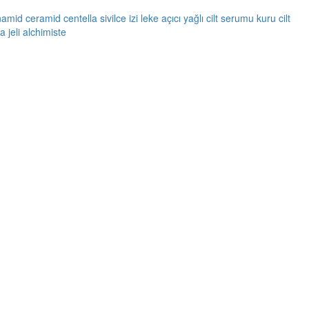
namid
ceramid
centella
sivilce izi
leke açıcı
yağlı cilt serumu
kuru cilt
 jeli
alchimiste