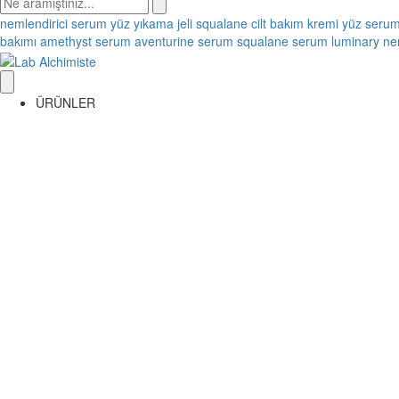
nemlendirici
serum
yüz yıkama jeli
squalane
cilt bakım kremi
yüz seru
bakımı
amethyst serum
aventurine serum
squalane serum
luminary ne
ÜRÜNLER