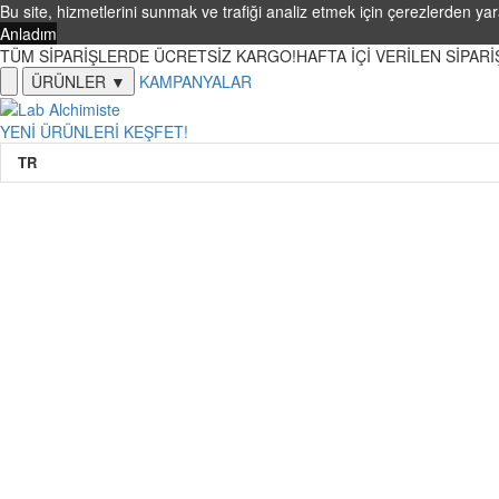
Bu site, hizmetlerini sunmak ve trafiği analiz etmek için çerezlerden yar
Anladım
TÜM SİPARİŞLERDE ÜCRETSİZ KARGO!
HAFTA İÇİ VERİLEN SİPAR
ÜRÜNLER ▼
KAMPANYALAR
YENİ ÜRÜNLERİ KEŞFET!
TR