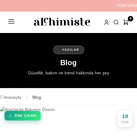
TÜM SİPA
0
YAZILAR
Blog
Güzellik, bakım ve trend hakkında her şey
Anasayfa
Blog
18
ÖNE ÇIKAN
JUN