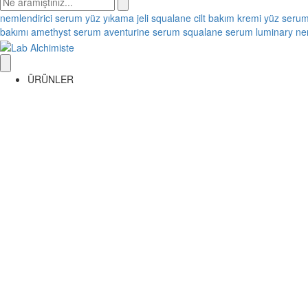
nemlendirici
serum
yüz yıkama jeli
squalane
cilt bakım kremi
yüz seru
bakımı
amethyst serum
aventurine serum
squalane serum
luminary ne
ÜRÜNLER