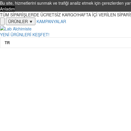
Bu site, hizmetlerini sunmak ve trafiği analiz etmek için çerezlerden yar
Anladım
TÜM SİPARİŞLERDE ÜCRETSİZ KARGO!
HAFTA İÇİ VERİLEN SİPAR
ÜRÜNLER ▼
KAMPANYALAR
YENİ ÜRÜNLERİ KEŞFET!
TR