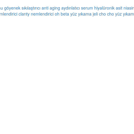
mu
göyenek sıkılaştırıcı
anti aging
aydınlatıcı serum
hiyalüronik asit
niasi
mlendirici
clarıty nemlendirici
oh beta yüz yıkama jeli
cho cho yüz yıkama