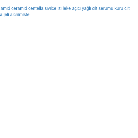
namid
ceramid
centella
sivilce izi
leke açıcı
yağlı cilt serumu
kuru cilt
 jeli
alchimiste