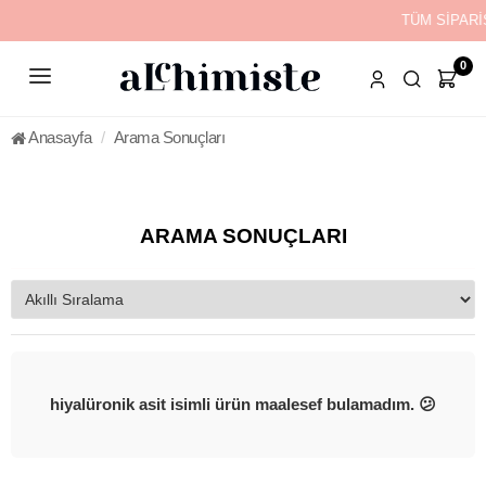
TÜM SİPARİ
0
Anasayfa
Arama Sonuçları
ARAMA SONUÇLARI
hiyalüronik asit isimli ürün maalesef bulamadım. 😕