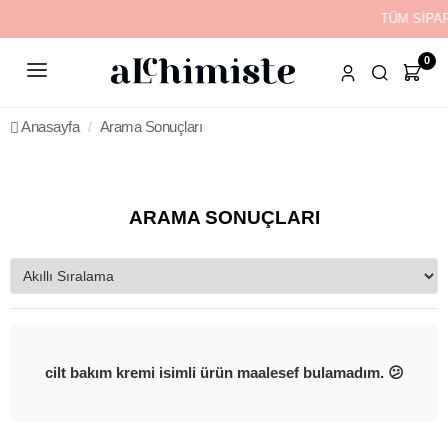
TÜM SİPA
0
Anasayfa
Arama Sonuçları
ARAMA SONUÇLARI
cilt bakım kremi isimli ürün maalesef bulamadım. 😕