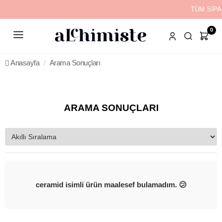
TÜM SİPA
0
Anasayfa
Arama Sonuçları
ARAMA SONUÇLARI
ceramid isimli ürün maalesef bulamadım. 😕