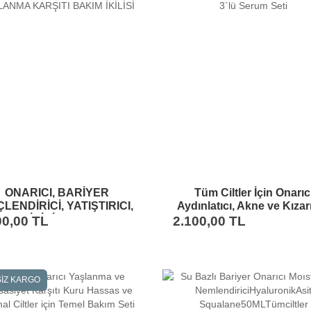
ONARICI, BARİYER
Tüm Ciltler İçin Onarıc
LENDİRİCİ, YATIŞTIRICI,
Aydınlatıcı, Akne ve Kızarı
LENDİRİCİ VE YAŞLANMA
Karşıtı, Nemlendirici 3`lü 
00,00 TL
2.100,00 TL
KARŞITI BAKIM İKİLİSİ
Seti
İZ KARGO