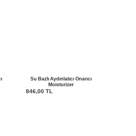
ı
Su Bazlı Aydınlatıcı Onarıcı
Moisturizer
sit
NemlendiriciNiasinamid
846,00 TL
er
Squalane50MLTümCiltler