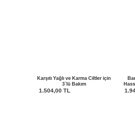
Karşıtı Yağlı ve Karma Ciltler için
Bar
3`lü Bakım
Hass
SetiYıkamajeli,Serum,Nemlendirici
ve
1.504,00 TL
1.9