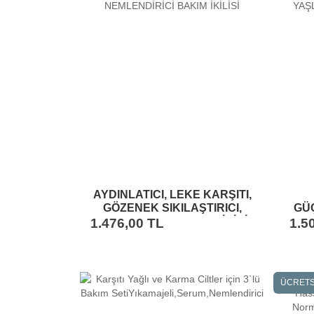
AYDINLATICI, LEKE KARŞITI,
GÖZENEK SIKILAŞTIRICI,
GÜÇ
ONARICI VE NEMLENDİRİCİ
NEM
1.476,00 TL
1.5
BAKIM İKİLİSİ
ÜCRETS