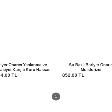
iyer Onarıcı Yaşlanma ve
Su Bazlı Bariyer Onarıc
asiyet Karşıtı Kuru Hassas
Moısturizer
 Normal Ciltler için Temel
NemlendiriciHyaluronikA
44,00 TL
852,00 TL
Bakım Seti
Squalane50MLTümciltl
1